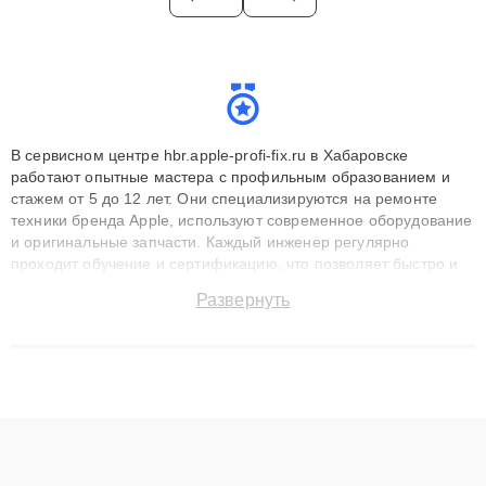
В сервисном центре hbr.apple-profi-fix.ru в Хабаровске
работают опытные мастера с профильным образованием и
стажем от 5 до 12 лет. Они специализируются на ремонте
техники бренда Apple, используют современное оборудование
и оригинальные запчасти. Каждый инженер регулярно
проходит обучение и сертификацию, что позволяет быстро и
точноdiagnostikировать поломки и восстанавливать технику с
Развернуть
сохранением гарантии до 3 лет. Наши мастера решают
сложные случаи: от замены матриц и материнских плат до
ремонта после залития и восстановления данных. Благодаря
высокой квалификации и ответственному подходу клиенты
получают быстрый, качественный ремонт и понятные
объяснения по результатам диагностики.