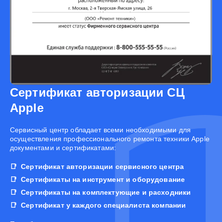
Сертификат авторизации СЦ
Apple
Cервисный центр обладает всеми необходимыми для
осуществления профессионального ремонта техники Apple
документами и сертификатами:
Сертификат авторизации сервисного центра
Сертификаты на инструмент и оборудование
Сертификаты на комплектующие и расходники
Сертификат у каждого специалиста компании