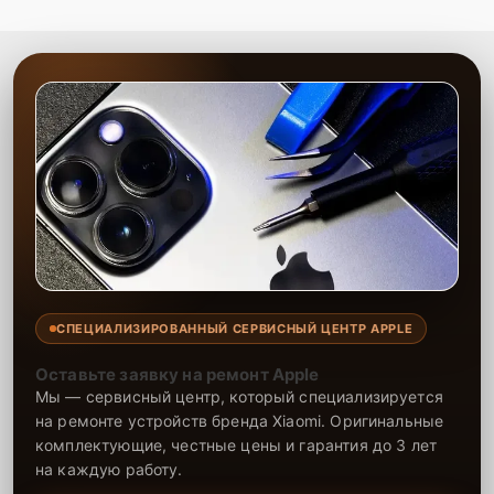
Сервисный центр предлагает качественные услуги по ремонту и
восстановлению корпусных элементов телефона. Опытные
специалисты восстанавливают устройство, гарантируя его
долгосрочную работу и возвращая первоначальный внешний вид.
На все работы и запчасти предоставляется гарантия,
подтверждающая высокую надежность проведенных процедур.
Доверяя ремонт нашему центру, вы обеспечиваете себе
спокойствие за долговечность и функциональность техники.
СПЕЦИАЛИЗИРОВАННЫЙ СЕРВИСНЫЙ ЦЕНТР APPLE
Оставьте заявку на ремонт Apple
Мы — сервисный центр, который специализируется
на ремонте устройств бренда Xiaomi. Оригинальные
комплектующие, честные цены и гарантия до 3 лет
на каждую работу.