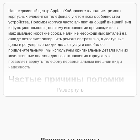
Наш сервисный центр Apple в Хабаровске выполняет ремонт
корпусных элементов телефона с учетом всех особенностей
устройства. Поломки корпуса часто влияют на общий внешний вид
и функциональность, поэтому исправление производится в
максимально короткие сроки. Наличие необходимых деталей на
складе позволяет завершить ремонт оперативно, а доступные
цены и регулярные скидки делают услуги еще более
привлекательными. Мы используем оригинальные детали или их
качественные аналоги для восстановления корпуса, что
позволяет вернуть телефону первоначальный внешний вид и
надежность.
Частые причины поломки
Развернуть
Механические повреждения при падении.
Износ корпуса со временем.
Влияние внешних факторов, таких как влага или
температурные перепады.
Неправильное обращение с устройством.
Заводские дефекты корпуса.
Вопросы и ответы