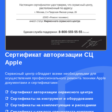
Сертификат авторизации СЦ
Apple
Cервисный центр обладает всеми необходимыми для
осуществления профессионального ремонта техники Apple
документами и сертификатами:
Сертификат авторизации сервисного центра
Сертификаты на инструмент и оборудование
Сертификаты на комплектующие и расходники
Сертификат у каждого специалиста компании