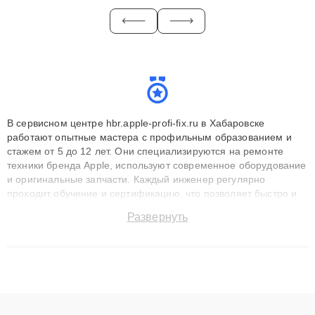
В сервисном центре hbr.apple-profi-fix.ru в Хабаровске
работают опытные мастера с профильным образованием и
стажем от 5 до 12 лет. Они специализируются на ремонте
техники бренда Apple, используют современное оборудование
и оригинальные запчасти. Каждый инженер регулярно
проходит обучение и сертификацию, что позволяет быстро и
точноdiagnostikировать поломки и восстанавливать технику с
Развернуть
сохранением гарантии до 3 лет. Наши мастера решают
сложные случаи: от замены матриц и материнских плат до
ремонта после залития и восстановления данных. Благодаря
высокой квалификации и ответственному подходу клиенты
получают быстрый, качественный ремонт и понятные
объяснения по результатам диагностики.