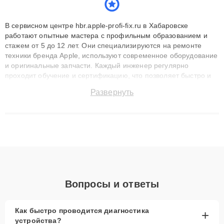
В сервисном центре hbr.apple-profi-fix.ru в Хабаровске
работают опытные мастера с профильным образованием и
стажем от 5 до 12 лет. Они специализируются на ремонте
техники бренда Apple, используют современное оборудование
и оригинальные запчасти. Каждый инженер регулярно
проходит обучение и сертификацию, что позволяет быстро и
точноdiagnostikировать поломки и восстанавливать технику с
Развернуть
сохранением гарантии до 3 лет. Наши мастера решают
сложные случаи: от замены матриц и материнских плат до
ремонта после залития и восстановления данных. Благодаря
высокой квалификации и ответственному подходу клиенты
получают быстрый, качественный ремонт и понятные
объяснения по результатам диагностики.
Вопросы и ответы
Как быстро проводится диагностика
+
устройства?