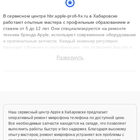
В сервисном центре hbr.apple-profi-fix.ru в Хабаровске
работают опытные мастера с профильным образованием и
стажем от 5 до 12 лет. Они специализируются на ремонте
техники бренда Apple, используют современное оборудование
и оригинальные запчасти. Каждый инженер регулярно
проходит обучение и сертификацию, что позволяет быстро и
точноdiagnostikировать поломки и восстанавливать технику с
Развернуть
сохранением гарантии до 3 лет. Наши мастера решают
сложные случаи: от замены матриц и материнских плат до
ремонта после залития и восстановления данных. Благодаря
высокой квалификации и ответственному подходу клиенты
получают быстрый, качественный ремонт и понятные
объяснения по результатам диагностики.
Наш сервисный центр Apple в Хабаровске предлагает
оперативный ремонт микрофона телефона по доступной цене.
Все необходимые запчасти находятся на складе, что позволяет
выполнить работы быстро и без задержек. Благодаря высокому
опыту мастеров, ремонт микрофона устраняет все проблемы с