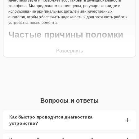
качеством звука и позволяет восстановить функциональность
телефона. Мы предлагаем низкие цены, регулярные скидки и
использование оригинальных деталей или качественных
аналогов, чтобы обеспечить надежность и долговечность работы
устройства после ремонта.
Частые причины поломки
Попадание влаги внутрь корпуса.
Развернуть
Механические повреждения устройства.
Износ со временем.
Засорение микрофона пылью и грязью.
Неисправности программного обеспечения.
Чтобы начать ремонт, позвоните по телефону +7 (958) 295-29-36
Вопросы и ответы
или оставьте
Заявку на сайте
. Специалист свяжется с вами в
течение минуты, чтобы уточнить все вопросы и записать на
диагностику. После диагностики будут определены причины
неисправности микрофона, и согласованы все детали по ремонту.
Как быстро проводится диагностика
+
устройства?
Главные особенности