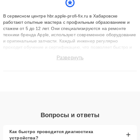
В сервисном центре hbr.apple-profi-fix.ru в Хабаровске
работают опытные мастера с профильным образованием и
стажем от 5 до 12 лет. Они специализируются на ремонте
техники бренда Apple, используют современное оборудование
и оригинальные запчасти. Каждый инженер регулярно
проходит обучение и сертификацию, что позволяет быстро и
точноdiagnostikировать поломки и восстанавливать технику с
Развернуть
сохранением гарантии до 3 лет. Наши мастера решают
сложные случаи: от замены матриц и материнских плат до
ремонта после залития и восстановления данных. Благодаря
высокой квалификации и ответственному подходу клиенты
получают быстрый, качественный ремонт и понятные
объяснения по результатам диагностики.
Вопросы и ответы
Как быстро проводится диагностика
+
устройства?