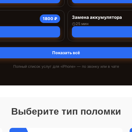
Замена аккумулятора
1800 ₽
25 мин
Показать всё
Полный список услуг для «
iPhone
» — по звонку или в чате
Выберите тип поломки