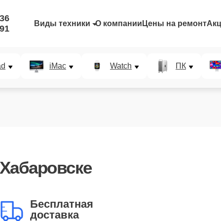
-36
Виды техники
О компании
Цены на ремонт
Ак
-91
ad
iMac
Watch
ПК
Хабаровске
Бесплатная
доставка