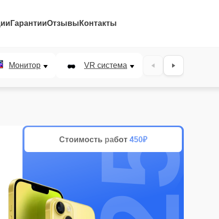
ции
Гарантии
Отзывы
Контакты
25%
Монитор
VR система
Наушники
Стоимость работ
450₽