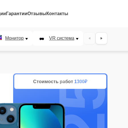
ции
Гарантии
Отзывы
Контакты
25%
Монитор
VR система
Наушники
Стоимость работ
1300₽