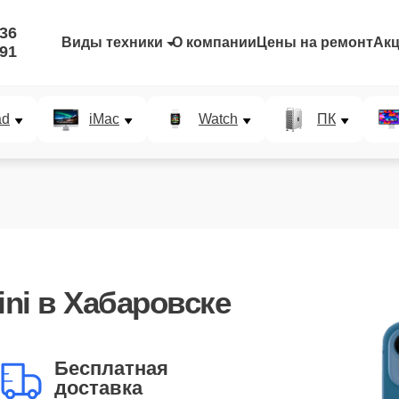
-36
Виды техники
О компании
Цены на ремонт
Ак
-91
ad
iMac
Watch
ПК
ini
в Хабаровске
Бесплатная
доставка