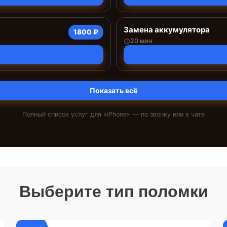
Замена аккумулятора
1800 ₽
20 мин
Показать всё
Полный список услуг для «
iPhone
» — по звонку или в чате
Выберите тип поломки