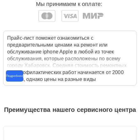
Мы принимаем к оплате:
Прайс-лист поможет ознакомиться с
предварительными ценами на ремонт или
обслуживание iphone Apple в любой из точек
обслуживания, которые расположены по всему
городу Хабаровск. Средняя стоимость ремонтных
или профилактических работ начинается от 2000
Подробнее
рублей, однако цены на разные виды
комплектующих могут различаться. Полную
стоимость работ с учётом запчастей или расходных
материалов необходимо уточнять со специалистом
службы заботы о клиентах. Для расчета итоговой
Преимущества нашего сервисного центра
стоимости ремонта iphone достаточно позвонить по
телефону горячей линии
+7 (958) 295-29-36
или
оставить заявку на нашем сайте Apple-Profi-Fix.