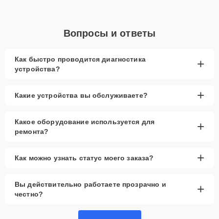
решение любых проблем с вашим устройством.
Запчасти в наличии
– используем как
оригинальные, так и качественные аналоги.
Вопросы и ответы
Гарантия качества
– уверенность в результате
на длительный срок.
Как быстро проводится диагностика
+
Сервисный центр Apple-Profi-Fix гарантирует профессиональный
устройства?
подход к ремонту вашей техники. Наши специалисты обладают
большим опытом, а современное оборудование позволяет
выполнять работу качественно и быстро. Мы используем только
+
Какие устройства вы обслуживаете?
проверенные запчасти, чтобы продлить срок службы устройства.
Если вы ищете надежное решение для своей техники Apple,
обращайтесь к нам, и вы получите не только качественный
Какое оборудование используется для
+
ремонт, но и гарантию на срок до 3 лет.
ремонта?
+
Как можно узнать статус моего заказа?
Вы действительно работаете прозрачно и
+
честно?