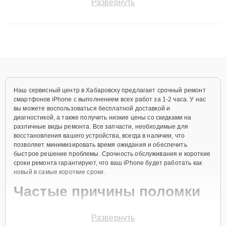
Развернуть
сохранением гарантии до 3 лет. Наши мастера решают
сложные случаи: от замены матриц и материнских плат до
ремонта после залития и восстановления данных. Благодаря
высокой квалификации и ответственному подходу клиенты
получают быстрый, качественный ремонт и понятные
объяснения по результатам диагностики.
Наш сервисный центр в Хабаровску предлагает срочный ремонт
смартфонов iPhone с выполнением всех работ за 1-2 часа. У нас
вы можете воспользоваться бесплатной доставкой и
диагностикой, а также получить низкие цены со скидками на
различные виды ремонта. Все запчасти, необходимые для
восстановления вашего устройства, всегда в наличии, что
позволяет минимизировать время ожидания и обеспечить
быстрое решение проблемы. Срочность обслуживания и короткие
сроки ремонта гарантируют, что ваш iPhone будет работать как
новый в самые короткие сроки.
Частые причины поломки
Повреждение экрана при падении.
Развернуть