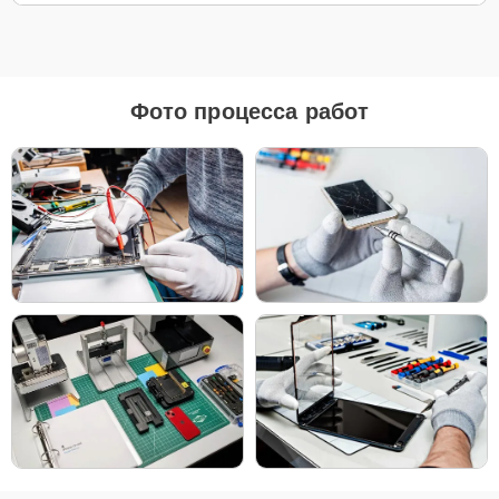
Быстрая разрядка аккумулятора.
Неполадки в работе сенсора.
Системные ошибки и зависания.
Влага или вода внутри устройства.
Фото процесса работ
Чтобы начать ремонт, позвоните по телефону
+7 (958) 295-29-36
или заполните
Заявку на сайте
. В течение минуты наш
специалист свяжется с вами для уточнения всех деталей и записи
на диагностику и обслуживание, которые подойдут для вашего
случая.
Главные особенности
сервиса
Бесплатная доставка и диагностика
–
экономьте свое время и деньги с нашими
услугами.
Низкие цены и скидки
– выгодные условия на
любые виды ремонта.
Срочный ремонт за 1-2 часа
– быстрое