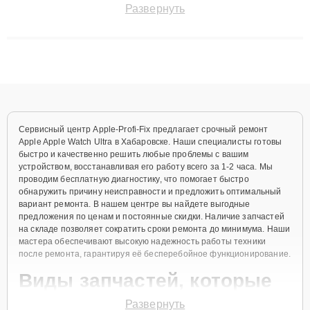
Развернуть
сохранением гарантии до 3 лет. Наши мастера решают
сложные случаи: от замены матриц и материнских плат до
ремонта после залития и восстановления данных. Благодаря
высокой квалификации и ответственному подходу клиенты
получают быстрый, качественный ремонт и понятные
объяснения по результатам диагностики.
Сервисный центр Apple-Profi-Fix предлагает срочный ремонт
Apple Apple Watch Ultra в Хабаровске. Наши специалисты готовы
быстро и качественно решить любые проблемы с вашим
устройством, восстанавливая его работу всего за 1-2 часа. Мы
проводим бесплатную диагностику, что помогает быстро
обнаружить причину неисправности и предложить оптимальный
вариант ремонта. В нашем центре вы найдете выгодные
предложения по ценам и постоянные скидки. Наличие запчастей
на складе позволяет сократить сроки ремонта до минимума. Наши
мастера обеспечивают высокую надежность работы техники
после ремонта, гарантируя её бесперебойное функционирование.
Виды запчастей, которые
мы используем
Развернуть