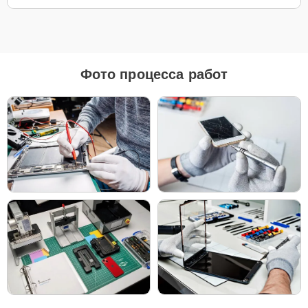
Для ремонта Apple Apple Watch Ultra мы предлагаем как
оригинальные запчасти, так и их качественные аналоги. Каждый
клиент может выбрать тот вариант, который лучше всего
соответствует его бюджету и предпочтениям.
Фото процесса работ
Как выбрать подходящие запчасти:
Если ваше устройство планируется использовать
длительное время, оригинальные запчасти — это
лучший выбор для обеспечения максимальной
совместимости и надежности.
Если планируется обновление устройства в
ближайшее время, можно рассмотреть установку
качественных аналогов для экономии, сохраняя
при этом высокие стандарты надежности.
Независимо от выбора, мы уверены в качестве всех деталей —
будь то оригинальные запчасти или надежные аналоги от
проверенных производителей.
Чтобы начать ремонт, просто позвоните по телефону +7 (958)
295-29-36 или оставьте
Заявку на сайте
. Наш специалист
свяжется с вами в течение минуты, чтобы уточнить все детали и