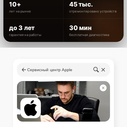
10+
45 тыс.
лет на рынке
отремонтировано устройств
до 3 лет
30 мин
гарантия на работы
бесплатная диагностика
Сервисный центр Apple