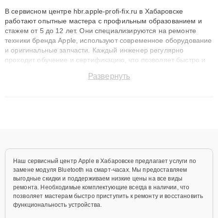
В сервисном центре hbr.apple-profi-fix.ru в Хабаровске
работают опытные мастера с профильным образованием и
стажем от 5 до 12 лет. Они специализируются на ремонте
техники бренда Apple, используют современное оборудование
и оригинальные запчасти. Каждый инженер регулярно
проходит обучение и сертификацию, что позволяет быстро и
точноdiagnostikировать поломки и восстанавливать технику с
Развернуть
сохранением гарантии до 3 лет. Наши мастера решают
сложные случаи: от замены матриц и материнских плат до
ремонта после залития и восстановления данных. Благодаря
высокой квалификации и ответственному подходу клиенты
получают быстрый, качественный ремонт и понятные
объяснения по результатам диагностики.
Наш сервисный центр Apple в Хабаровске предлагает услуги по
замене модуля Bluetooth на смарт-часах. Мы предоставляем
выгодные скидки и поддерживаем низкие цены на все виды
ремонта. Необходимые комплектующие всегда в наличии, что
позволяет мастерам быстро приступить к ремонту и восстановить
функциональность устройства.