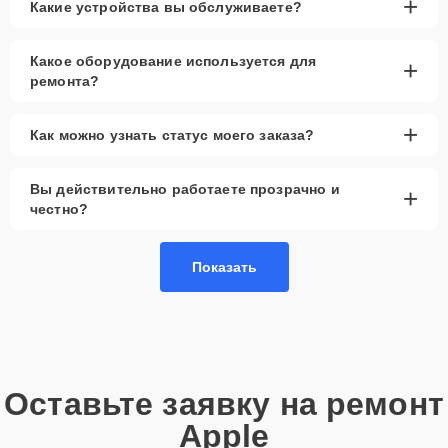
+
Какие устройства вы обслуживаете?
замены вибромотора.
Доставка и выезд
— возможен вызов мастера
на дом или офис.
Какое оборудование используется для
+
ремонта?
Запчасти в наличии
— оригинальные
вибромоторы и аналоги.
+
Гарантия качества
— предоставляется на все
Как можно узнать статус моего заказа?
выполненные работы и запчасти.
Вы действительно работаете прозрачно и
Сервисный центр выполняет замену вибромотора смарт-часов,
+
используя проверенные детали, что гарантирует стабильную
честно?
работу устройства. Мы выполняем ремонт быстро и с гарантией
качества.
Показать
Оставьте заявку на ремонт
Apple