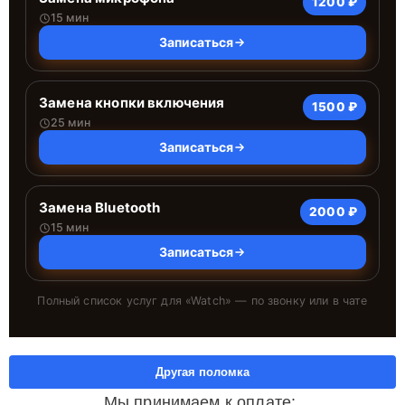
1200 ₽
15 мин
Записаться
Замена кнопки включения
1500 ₽
25 мин
Записаться
Замена Bluetooth
2000 ₽
15 мин
Записаться
Полный список услуг для «
Watch
» — по звонку или в чате
Другая поломка
Мы принимаем к оплате: