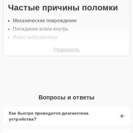
Частые причины поломки
Механические повреждения
Попадание влаги внутрь
Износ вибромотора
Нарушение контактов
Развернуть
Падение часов
Для замены вибромотора свяжитесь с нами по телефону +7 (958)
295-29-36 или оставьте
Заявку на сайте
. Специалист перезвонит
вам в течение минуты для уточнения всех вопросов и записи на
диагностику и ремонт.
Главные особенности
Вопросы и ответы
сервиса
Как быстро проводится диагностика
+
Низкие цены и скидки
— доступные
устройства?
предложения для всех клиентов.
Срочный ремонт
— минимальные сроки