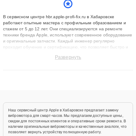
В сервисном центре hbr.apple-profi-fix.ru в Хабаровске
работают опытные мастера с профильным образованием и
стажем от 5 до 12 лет. Они специализируются на ремонте
техники бренда Apple, используют современное оборудование
и оригинальные запчасти. Каждый инженер регулярно
проходит обучение и сертификацию, что позволяет быстро и
точноdiagnostikировать поломки и восстанавливать технику с
Развернуть
сохранением гарантии до 3 лет. Наши мастера решают
сложные случаи: от замены матриц и материнских плат до
ремонта после залития и восстановления данных. Благодаря
высокой квалификации и ответственному подходу клиенты
получают быстрый, качественный ремонт и понятные
объяснения по результатам диагностики.
Наш сервисный центр Apple в Хабаровске предлагает замену
вибромотора для смарт-часов. Мы предлагаем доступные цены,
скидки для постоянных клиентов и оперативные сроки ремонта. В
наличии оригинальные вибромоторы и качественные аналоги, что
позволяет вернуть устройству полноценную работу.