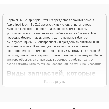
объяснения по результатам диагностики.
Сервисный центр Apple-Profi-Fix предлагает срочный ремонт
Apple ipod touch 4 в Хабаровске. Наши специалисты готовы
быстро и качественно решить любые проблемы с вашим
устройством, восстанавливая его работу всего за 1-2 часа. Мы
проводим бесплатную диагностику, что помогает быстро
обнаружить причину неисправности и предложить оптимальный
вариант ремонта. В нашем центре вы найдете выгодные
предложения по ценам и постоянные скидки. Наличие запчастей
на складе позволяет сократить сроки ремонта до минимума. Наши
мастера обеспечивают высокую надежность работы техники
после ремонта, гарантируя её бесперебойное функционирование.
Виды запчастей, которые
мы используем
Развернуть
Для ремонта Apple ipod touch 4 мы предлагаем как оригинальные
запчасти, так и их качественные аналоги. Каждый клиент может
выбрать тот вариант, который лучше всего соответствует его
бюджету и предпочтениям.