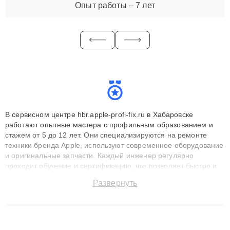
Опыт работы – 7 лет
В сервисном центре hbr.apple-profi-fix.ru в Хабаровске
работают опытные мастера с профильным образованием и
стажем от 5 до 12 лет. Они специализируются на ремонте
техники бренда Apple, используют современное оборудование
и оригинальные запчасти. Каждый инженер регулярно
проходит обучение и сертификацию, что позволяет быстро и
точноdiagnostikировать поломки и восстанавливать технику с
Развернуть
сохранением гарантии до 3 лет. Наши мастера решают
сложные случаи: от замены матриц и материнских плат до
ремонта после залития и восстановления данных. Благодаря
высокой квалификации и ответственному подходу клиенты
получают быстрый, качественный ремонт и понятные