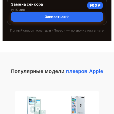
Замена сенсора
900 ₽
15 мин
Записаться
Полный список услуг для «
Плеер
» — по звонку или в чате
Популярные модели
плееров Apple