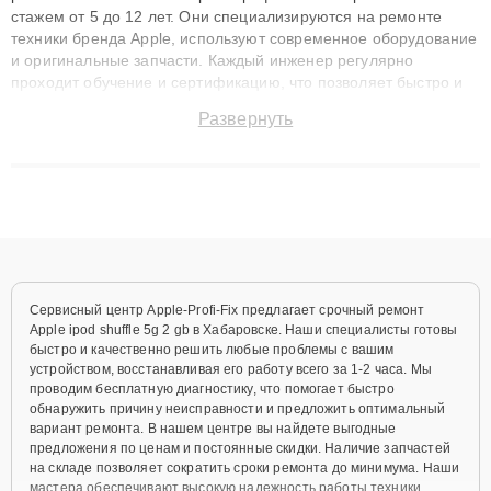
стажем от 5 до 12 лет. Они специализируются на ремонте
техники бренда Apple, используют современное оборудование
и оригинальные запчасти. Каждый инженер регулярно
проходит обучение и сертификацию, что позволяет быстро и
точноdiagnostikировать поломки и восстанавливать технику с
Развернуть
сохранением гарантии до 3 лет. Наши мастера решают
сложные случаи: от замены матриц и материнских плат до
ремонта после залития и восстановления данных. Благодаря
высокой квалификации и ответственному подходу клиенты
получают быстрый, качественный ремонт и понятные
объяснения по результатам диагностики.
Сервисный центр Apple-Profi-Fix предлагает срочный ремонт
Apple ipod shuffle 5g 2 gb в Хабаровске. Наши специалисты готовы
быстро и качественно решить любые проблемы с вашим
устройством, восстанавливая его работу всего за 1-2 часа. Мы
проводим бесплатную диагностику, что помогает быстро
обнаружить причину неисправности и предложить оптимальный
вариант ремонта. В нашем центре вы найдете выгодные
предложения по ценам и постоянные скидки. Наличие запчастей
на складе позволяет сократить сроки ремонта до минимума. Наши
мастера обеспечивают высокую надежность работы техники