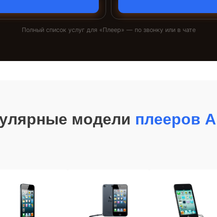
Полный список услуг для «
Плеер
» — по звонку или в чате
улярные модели
плееров A