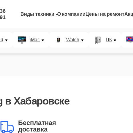
-36
Виды техники
О компании
Цены на ремонт
Ак
-91
ad
iMac
Watch
ПК
g
в Хабаровске
Бесплатная
доставка