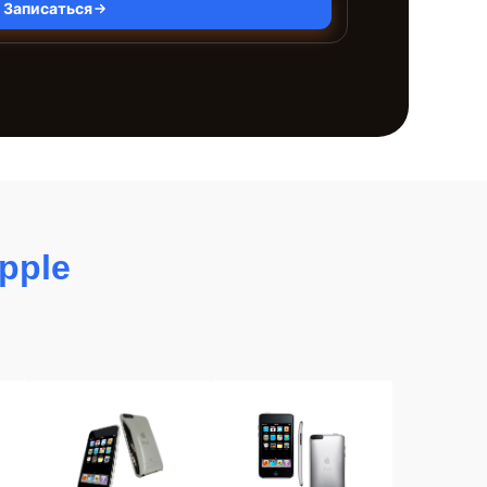
Записаться
pple