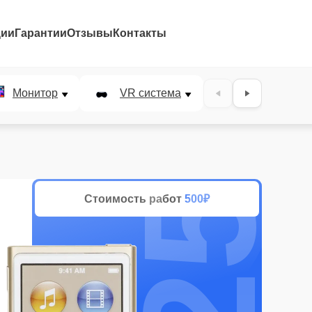
ции
Гарантии
Отзывы
Контакты
25%
Монитор
VR система
Наушники
Стоимость работ
500₽