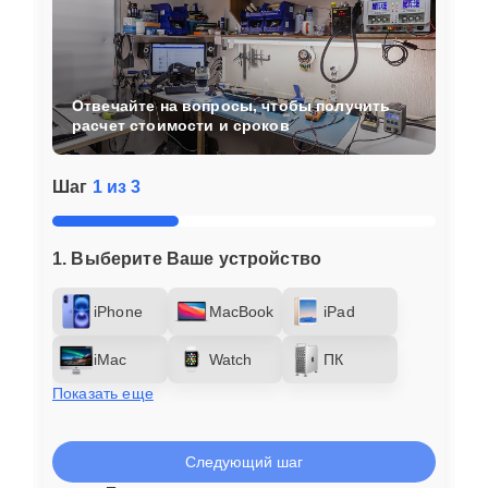
Отвечайте на вопросы, чтобы получить
расчет стоимости и сроков
Шаг
1 из 3
1. Выберите Ваше устройство
iPhone
MacBook
iPad
iMac
Watch
ПК
Показать еще
Следующий шаг