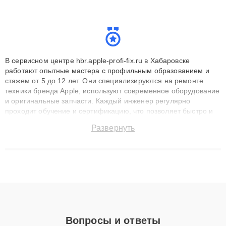
В сервисном центре hbr.apple-profi-fix.ru в Хабаровске
работают опытные мастера с профильным образованием и
стажем от 5 до 12 лет. Они специализируются на ремонте
техники бренда Apple, используют современное оборудование
и оригинальные запчасти. Каждый инженер регулярно
проходит обучение и сертификацию, что позволяет быстро и
точноdiagnostikировать поломки и восстанавливать технику с
Развернуть
сохранением гарантии до 3 лет. Наши мастера решают
сложные случаи: от замены матриц и материнских плат до
ремонта после залития и восстановления данных. Благодаря
высокой квалификации и ответственному подходу клиенты
получают быстрый, качественный ремонт и понятные
объяснения по результатам диагностики.
Вопросы и ответы