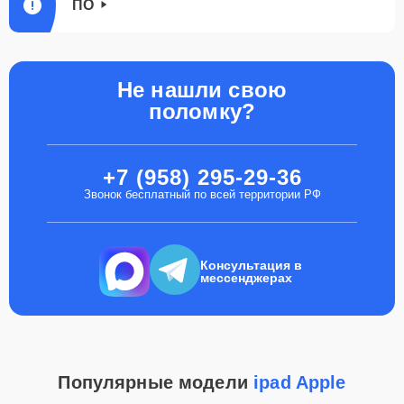
ПО
Не нашли свою
поломку?
+7 (958) 295-29-36
Звонок бесплатный по всей территории РФ
Консультация в
мессенджерах
Популярные модели
ipad Apple