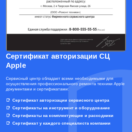
Сертификат авторизации СЦ
Apple
Cервисный центр обладает всеми необходимыми для
осуществления профессионального ремонта техники Apple
документами и сертификатами:
Сертификат авторизации сервисного центра
Сертификаты на инструмент и оборудование
Сертификаты на комплектующие и расходники
Сертификат у каждого специалиста компании