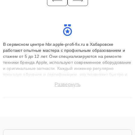
В сервисном центре hbr.apple-profi-fix.ru в Хабаровске
работают опытные мастера с профильным образованием и
стажем от 5 до 12 лет. Они специализируются на ремонте
техники бренда Apple, используют современное оборудование
и оригинальные запчасти. Каждый инженер регулярно
проходит обучение и сертификацию, что позволяет быстро и
точноdiagnostikировать поломки и восстанавливать технику с
Развернуть
сохранением гарантии до 3 лет. Наши мастера решают
сложные случаи: от замены матриц и материнских плат до
ремонта после залития и восстановления данных. Благодаря
высокой квалификации и ответственному подходу клиенты
получают быстрый, качественный ремонт и понятные
объяснения по результатам диагностики.