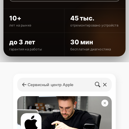
10+
45 тыс.
лет на рынке
отремонтировано устройств
до 3 лет
30 мин
гарантия на работы
бесплатная диагностика
Сервисный центр Apple