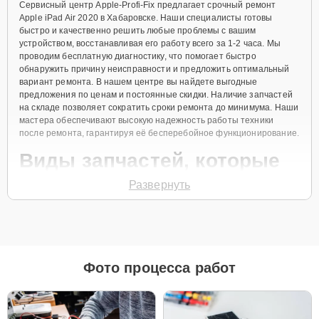
Сервисный центр Apple-Profi-Fix предлагает срочный ремонт
Apple iPad Air 2020 в Хабаровске. Наши специалисты готовы
быстро и качественно решить любые проблемы с вашим
устройством, восстанавливая его работу всего за 1-2 часа. Мы
проводим бесплатную диагностику, что помогает быстро
обнаружить причину неисправности и предложить оптимальный
вариант ремонта. В нашем центре вы найдете выгодные
предложения по ценам и постоянные скидки. Наличие запчастей
на складе позволяет сократить сроки ремонта до минимума. Наши
мастера обеспечивают высокую надежность работы техники
после ремонта, гарантируя её бесперебойное функционирование.
Виды запчастей, которые
мы используем
Развернуть
Для ремонта Apple iPad Air 2020 мы предлагаем как оригинальные
запчасти, так и их качественные аналоги. Каждый клиент может
выбрать тот вариант, который лучше всего соответствует его
бюджету и предпочтениям.
Фото процесса работ
Как выбрать подходящие запчасти:
Если ваше устройство планируется использовать
длительное время, оригинальные запчасти — это