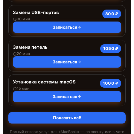
Замена USB-портов
800 ₽
30 мин
Записаться
Замена петель
1050 ₽
20 мин
Записаться
Установка системы macOS
1000 ₽
15 мин
Записаться
Показать всё
Полный список услуг для «
MacBook
» — по звонку или в чате