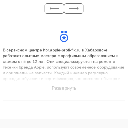
В сервисном центре hbr.apple-profi-fix.ru в Хабаровске
работают опытные мастера с профильным образованием и
стажем от 5 до 12 лет. Они специализируются на ремонте
техники бренда Apple, используют современное оборудование
и оригинальные запчасти. Каждый инженер регулярно
проходит обучение и сертификацию, что позволяет быстро и
точноdiagnostikировать поломки и восстанавливать технику с
Развернуть
сохранением гарантии до 3 лет. Наши мастера решают
сложные случаи: от замены матриц и материнских плат до
ремонта после залития и восстановления данных. Благодаря
высокой квалификации и ответственному подходу клиенты
получают быстрый, качественный ремонт и понятные
объяснения по результатам диагностики.