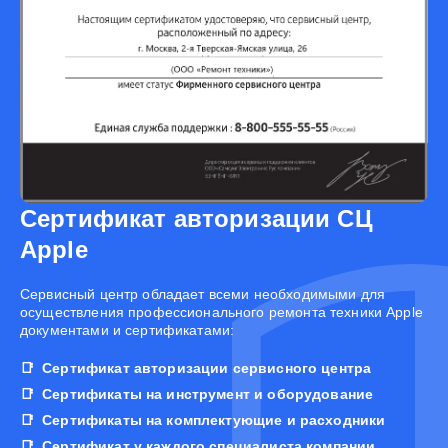
Сертификат авторизации СЦ
Apple
Cервисный центр обладает всеми необходимыми для
осуществления профессионального ремонта техники Apple
документами и сертификатами:
Сертификат авторизации сервисного центра
Сертификаты на инструмент и оборудование
Сертификаты на комплектующие и расходники
Сертификат у каждого специалиста компании