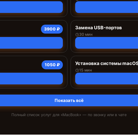
Замена USB-портов
3900 ₽
30 мин
Установка системы macO
1050 ₽
15 мин
Показать всё
Полный список услуг для «
MacBook
» — по звонку или в чате