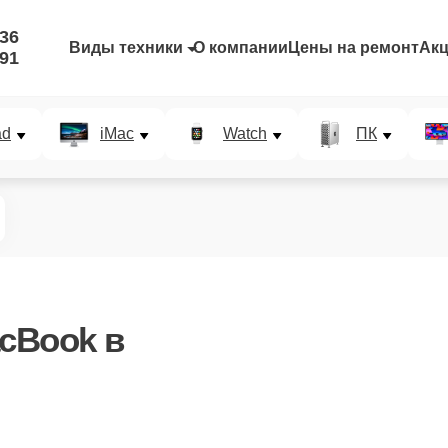
-36
Виды техники
О компании
Цены на ремонт
Ак
-91
ad
iMac
Watch
ПК
cBook в