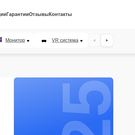
ции
Гарантии
Отзывы
Контакты
25%
Монитор
VR система
Наушники