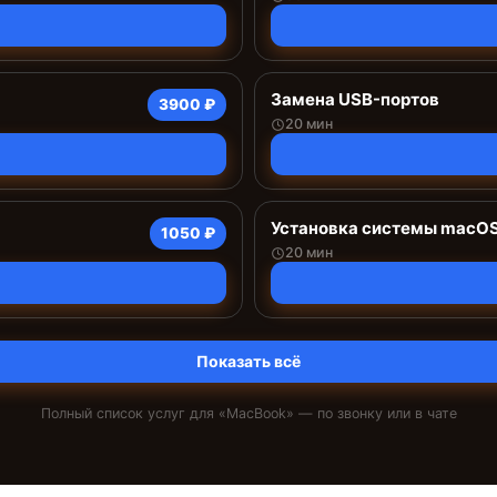
Замена USB-портов
3900 ₽
20 мин
Установка системы macO
1050 ₽
20 мин
Показать всё
Полный список услуг для «
MacBook
» — по звонку или в чате