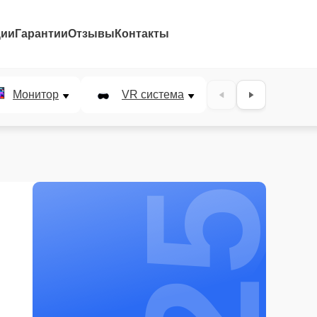
ции
Гарантии
Отзывы
Контакты
25%
Монитор
VR система
Наушники