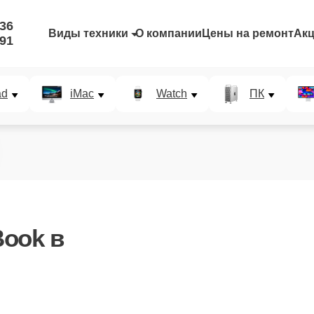
-36
Виды техники
О компании
Цены на ремонт
Ак
-91
ad
iMac
Watch
ПК
ook в