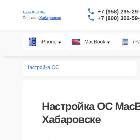
+7 (958) 295-29
Apple Profi Fix
+7 (800) 302-59
Сервис в 
Хабаровске
iPhone
MacBook
iP
т macbook
Настройка ОС
Настройка ОС MacB
Хабаровске