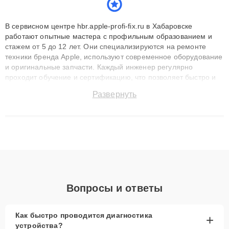
В сервисном центре hbr.apple-profi-fix.ru в Хабаровске
работают опытные мастера с профильным образованием и
стажем от 5 до 12 лет. Они специализируются на ремонте
техники бренда Apple, используют современное оборудование
и оригинальные запчасти. Каждый инженер регулярно
проходит обучение и сертификацию, что позволяет быстро и
точноdiagnostikировать поломки и восстанавливать технику с
Развернуть
сохранением гарантии до 3 лет. Наши мастера решают
сложные случаи: от замены матриц и материнских плат до
ремонта после залития и восстановления данных. Благодаря
высокой квалификации и ответственному подходу клиенты
получают быстрый, качественный ремонт и понятные
объяснения по результатам диагностики.
Вопросы и ответы
Как быстро проводится диагностика
+
устройства?