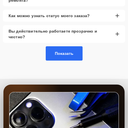
ремонта?
для клиентов
Запчасти в наличии
— на складе всегда есть
+
Как можно узнать статус моего заказа?
оригинальные и качественные аналоговые
детали
Вы действительно работаете прозрачно и
+
Гарантия качества
— надежность выполненных
честно?
работ и долговечность вашего устройства
Сервисный центр Apple-Profi-Fix обеспечивает высокое качество
Показать
ремонта благодаря многолетнему опыту наших мастеров и
использованию современного оборудования. Мы предоставляем
гарантию на выполненные работы и установленные запчасти
сроком до 2-3 лет, что подтверждает нашу уверенность в качестве
и долговечности результата. Наша цель — максимально
удовлетворить каждого клиента, предоставляя быстрый,
качественный и удобный сервис.