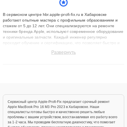
В сервисном центре hbr.apple-profi-fix.ru в Хабаровске
работают опытные мастера с профильным образованием и
стажем от 5 до 12 лет. Они специализируются на ремонте
техники бренда Apple, используют современное оборудование
и оригинальные запчасти. Каждый инженер регулярно
проходит обучение и сертификацию, что позволяет быстро и
точноdiagnostikировать поломки и восстанавливать технику с
Развернуть
сохранением гарантии до 3 лет. Наши мастера решают
сложные случаи: от замены матриц и материнских плат до
ремонта после залития и восстановления данных. Благодаря
высокой квалификации и ответственному подходу клиенты
получают быстрый, качественный ремонт и понятные
объяснения по результатам диагностики.
Сервисный центр Apple-Profi-Fix предлагает срочный ремонт
Apple MacBook Pro 16 M3 Pro 2023 в Хабаровске. Наши
специалисты готовы быстро и качественно решить любые
проблемы с вашим устройством, восстанавливая его работу всего
за 1-2 часа. Мы проводим бесплатную диагностику, что помогает