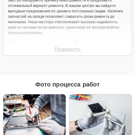
быстро обнаружить причину неисправности и предложить
оптимальный вариант ремонта. В нашем центре вы найдете
выгодные предложения по ценам и постоянные скидки. Наличие
запчастей на складе позволяет сократить сроки ремонта до
минимума. Наши мастера обеспечивают высокую надежность
работы техники после ремонта, гарантируя её бесперебойное
функционирование.
Виды запчастей, которые
Развернуть
мы используем
Для ремонта Apple MacBook Pro 15 Retina 2012 мы предлагаем как
оригинальные запчасти, так и их качественные аналоги. Каждый
клиент может выбрать тот вариант, который лучше всего
Фото процесса работ
соответствует его бюджету и предпочтениям.
Как выбрать подходящие запчасти:
Если ваше устройство планируется использовать
длительное время, оригинальные запчасти — это
лучший выбор для обеспечения максимальной
совместимости и надежности.
Если планируется обновление устройства в