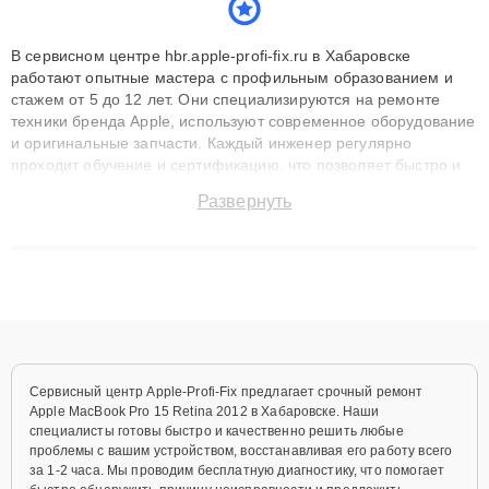
В сервисном центре hbr.apple-profi-fix.ru в Хабаровске
работают опытные мастера с профильным образованием и
стажем от 5 до 12 лет. Они специализируются на ремонте
техники бренда Apple, используют современное оборудование
и оригинальные запчасти. Каждый инженер регулярно
проходит обучение и сертификацию, что позволяет быстро и
точноdiagnostikировать поломки и восстанавливать технику с
Развернуть
сохранением гарантии до 3 лет. Наши мастера решают
сложные случаи: от замены матриц и материнских плат до
ремонта после залития и восстановления данных. Благодаря
высокой квалификации и ответственному подходу клиенты
получают быстрый, качественный ремонт и понятные
объяснения по результатам диагностики.
Сервисный центр Apple-Profi-Fix предлагает срочный ремонт
Apple MacBook Pro 15 Retina 2012 в Хабаровске. Наши
специалисты готовы быстро и качественно решить любые
проблемы с вашим устройством, восстанавливая его работу всего
за 1-2 часа. Мы проводим бесплатную диагностику, что помогает