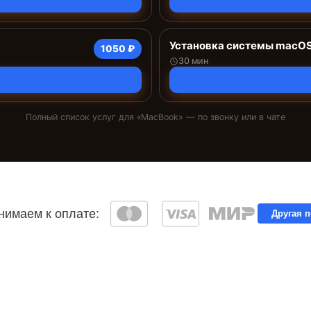
Установка системы macO
1050 ₽
30 мин
Полный список услуг для «
MacBook
» — по звонку или в чате
имаем к оплате:
Другая 