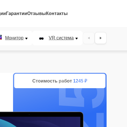
ции
Гарантии
Отзывы
Контакты
25%
Монитор
VR система
Наушники
Стоимость работ
1245 ₽