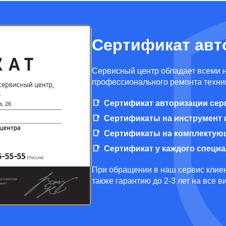
Сертификат авт
Cервисный центр обладает всеми 
профессионального ремонта техник
Сертификат авторизации сер
Сертификаты на инструмент 
Сертификаты на комплектую
Сертификат у каждого специ
При обращении в наш сервис клиен
также гарантию до 2-3 лет на все 