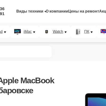
-36
Виды техники
О компании
Цены на ремонт
Ак
-91
ad
iMac
Watch
ПК
Apple MacBook
абаровске