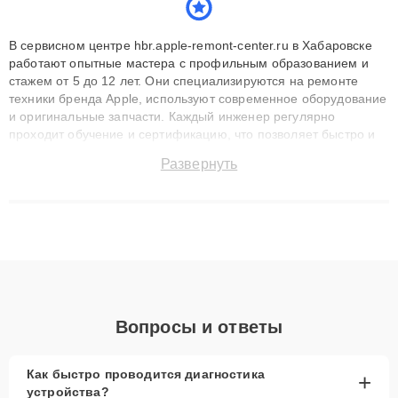
В сервисном центре hbr.apple-remont-center.ru в Хабаровске
работают опытные мастера с профильным образованием и
стажем от 5 до 12 лет. Они специализируются на ремонте
техники бренда Apple, используют современное оборудование
и оригинальные запчасти. Каждый инженер регулярно
проходит обучение и сертификацию, что позволяет быстро и
точноdiagnostikировать поломки и восстанавливать технику с
Развернуть
сохранением гарантии до 3 лет. Наши мастера решают
сложные случаи: от замены матриц и материнских плат до
ремонта после залития и восстановления данных. Благодаря
высокой квалификации и ответственному подходу клиенты
получают быстрый, качественный ремонт и понятные
объяснения по результатам диагностики.
Вопросы и ответы
Как быстро проводится диагностика
+
устройства?