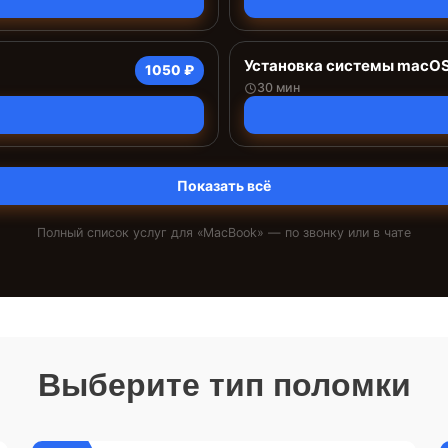
Установка системы macO
1050 ₽
30 мин
Показать всё
Полный список услуг для «
MacBook
» — по звонку или в чате
Выберите тип поломки