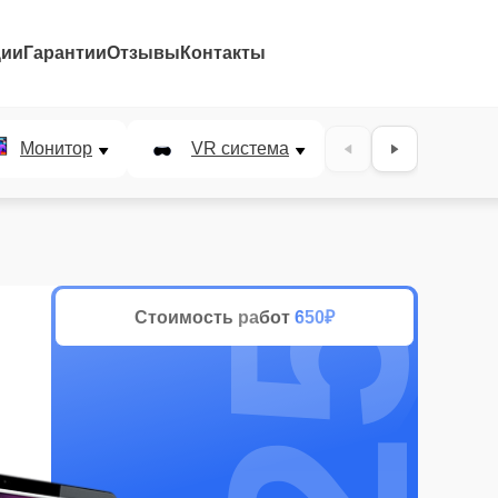
ции
Гарантии
Отзывы
Контакты
25%
Монитор
VR система
Наушники
Стоимость работ
650₽