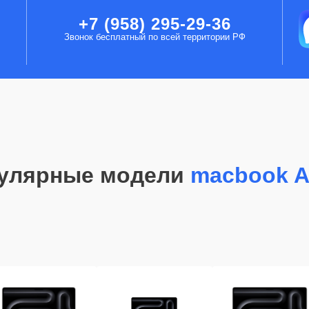
+7 (958) 295-29-36
Звонок бесплатный по всей территории РФ
улярные модели
macbook A