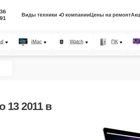
-36
Виды техники
О компании
Цены на ремонт
Ак
-91
ad
iMac
Watch
ПК
 13 2011
в