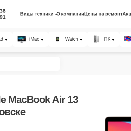
-36
Виды техники
О компании
Цены на ремонт
Ак
-91
ad
iMac
Watch
ПК
e MacBook Air 13
ровске