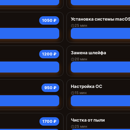
Установка системы macO
1050 ₽
25 мин
Замена шлейфа
1200 ₽
20 мин
Настройка ОС
950 ₽
15 мин
Чистка от пыли
1700 ₽
25 мин