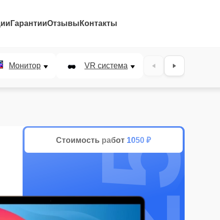
ции
Гарантии
Отзывы
Контакты
25%
Монитор
VR система
Наушники
Стоимость работ
1050 ₽