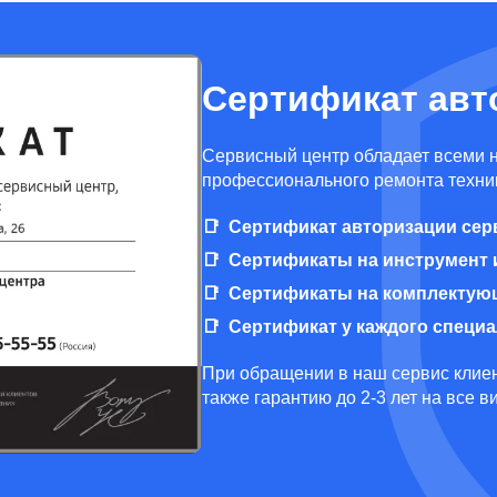
Сертификат авт
Cервисный центр обладает всеми 
профессионального ремонта техник
Сертификат авторизации сер
Сертификаты на инструмент 
Сертификаты на комплектую
Сертификат у каждого специ
При обращении в наш сервис клиен
также гарантию до 2-3 лет на все 