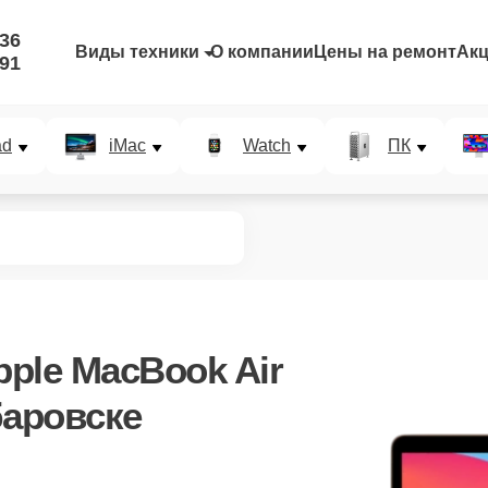
-36
Виды техники
О компании
Цены на ремонт
Ак
-91
ad
iMac
Watch
ПК
pple MacBook Air
баровске