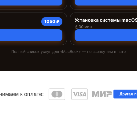
Установка системы macO
1050 ₽
30 мин
Полный список услуг для «
MacBook
» — по звонку или в чате
имаем к оплате:
Другая 