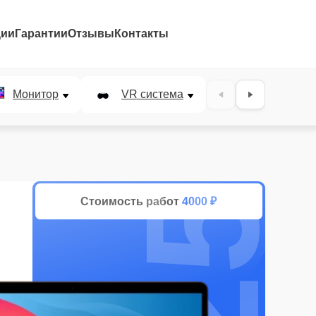
ции
Гарантии
Отзывы
Контакты
25%
Монитор
VR система
Наушники
Стоимость работ
4000 ₽