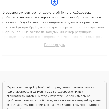
В сервисном центре hbr.apple-profi-fix.ru в Хабаровске
работают опытные мастера с профильным образованием и
стажем от 5 до 12 лет. Они специализируются на ремонте
техники бренда Apple, используют современное оборудование
и оригинальные запчасти. Каждый инженер регулярно
проходит обучение и сертификацию, что позволяет быстро и
точноdiagnostikировать поломки и восстанавливать технику с
Развернуть
сохранением гарантии до 3 лет. Наши мастера решают
сложные случаи: от замены матриц и материнских плат до
ремонта после залития и восстановления данных. Благодаря
высокой квалификации и ответственному подходу клиенты
получают быстрый, качественный ремонт и понятные
объяснения по результатам диагностики.
Сервисный центр Apple-Profi-Fix предлагает срочный ремонт
Apple MacBook Air 13 Retina 2018 в Хабаровске. Наши
специалисты готовы быстро и качественно решить любые
проблемы с вашим устройством, восстанавливая его работу всего
за 1-2 часа. Мы проводим бесплатную диагностику, что помогает