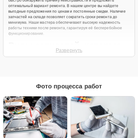
быстро обнаружить причину неисправности и предложить
оптимальный вариант ремонта. В нашем центре вы найдете
выгодные предложения по ценам и постоянные скидки. Наличие
запчастей на складе позволяет сократить сроки ремонта до
минимума. Наши мастера обеспечивают высокую надежность
работы техники после ремонта, гарантируя её бесперебойное
функционирование.
Виды запчастей, которые
Развернуть
мы используем
Для ремонта Apple MacBook Air 13 Retina 2018 мы предлагаем как
оригинальные запчасти, так и их качественные аналоги. Каждый
клиент может выбрать тот вариант, который лучше всего
Фото процесса работ
соответствует его бюджету и предпочтениям.
Как выбрать подходящие запчасти:
Если ваше устройство планируется использовать
длительное время, оригинальные запчасти — это
лучший выбор для обеспечения максимальной
совместимости и надежности.
Если планируется обновление устройства в