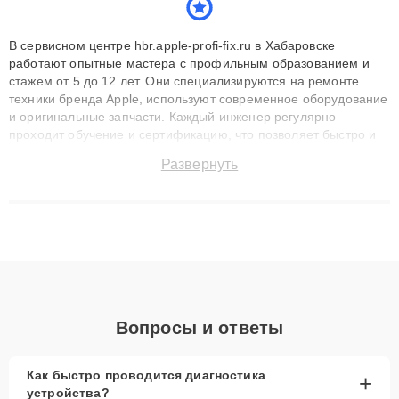
В сервисном центре hbr.apple-profi-fix.ru в Хабаровске
работают опытные мастера с профильным образованием и
стажем от 5 до 12 лет. Они специализируются на ремонте
техники бренда Apple, используют современное оборудование
и оригинальные запчасти. Каждый инженер регулярно
проходит обучение и сертификацию, что позволяет быстро и
точноdiagnostikировать поломки и восстанавливать технику с
Развернуть
сохранением гарантии до 3 лет. Наши мастера решают
сложные случаи: от замены матриц и материнских плат до
ремонта после залития и восстановления данных. Благодаря
высокой квалификации и ответственному подходу клиенты
получают быстрый, качественный ремонт и понятные
объяснения по результатам диагностики.
Вопросы и ответы
Как быстро проводится диагностика
+
устройства?