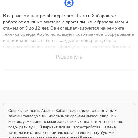
В сервисном центре hbr.apple-profi-fix.ru в Хабаровске
работают опытные мастера с профильным образованием и
стажем от 5 до 12 лет. Они специализируются на ремонте
техники бренда Apple, используют современное оборудование
и оригинальные запчасти. Каждый инженер регулярно
проходит обучение и сертификацию, что позволяет быстро и
точноdiagnostikировать поломки и восстанавливать технику с
Развернуть
сохранением гарантии до 3 лет. Наши мастера решают
сложные случаи: от замены матриц и материнских плат до
ремонта после залития и восстановления данных. Благодаря
высокой квалификации и ответственному подходу клиенты
получают быстрый, качественный ремонт и понятные
объяснения по результатам диагностики.
Сервисный центр Apple в Хабаровске предоставляет услугу
замены тачпада с минимальными сроками выполнения. Мы
используем оригинальные запчасти и их аналоги, что позволяет
подобрать лучший вариант для вашего устройства. Замена
тачпада восстановит нормальное управление ноутбуком и