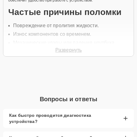
обеспечит удобство при работе с устройством.
Частые причины поломки
Повреждение от пролития жидкости.
Износ компонентов со временем.
Механические удары или падения ноутбука.
Развернуть
Сбои в программном обеспечении.
Неправильная эксплуатация устройства.
Для замены позвоните по телефону +7 (958) 295-29-36 или
оставьте
Заявку на сайте
, и наш специалист перезвонит в течение
минуты, чтобы записать вас на ремонт и уточнить все вопросы.
Главные особенности
Вопросы и ответы
сервиса
Как быстро проводится диагностика
+
Низкие цены и скидки
— выгодные условия
устройства?
для замены тачпада.
Срочный ремонт
— минимальные сроки