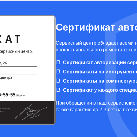
Сертификат авт
Cервисный центр обладает всеми 
профессионального ремонта техник
Сертификат авторизации сер
Сертификаты на инструмент 
Сертификаты на комплектую
Сертификат у каждого специ
При обращении в наш сервис клиен
также гарантию до 2-3 лет на все 