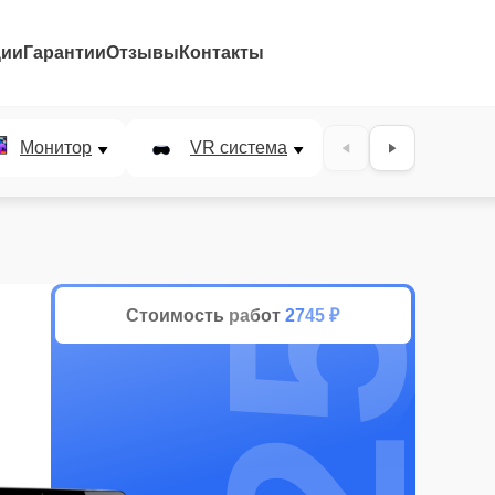
ции
Гарантии
Отзывы
Контакты
25%
Монитор
VR система
Наушники
Стоимость работ
2745 ₽