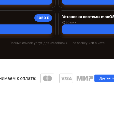
Установка системы macO
1050 ₽
30 мин
Полный список услуг для «
MacBook
» — по звонку или в чате
имаем к оплате:
Другая 