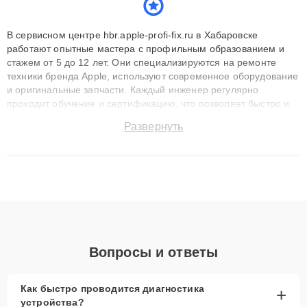
В сервисном центре hbr.apple-profi-fix.ru в Хабаровске
работают опытные мастера с профильным образованием и
стажем от 5 до 12 лет. Они специализируются на ремонте
техники бренда Apple, используют современное оборудование
и оригинальные запчасти. Каждый инженер регулярно
проходит обучение и сертификацию, что позволяет быстро и
точноdiagnostikировать поломки и восстанавливать технику с
Развернуть
сохранением гарантии до 3 лет. Наши мастера решают
сложные случаи: от замены матриц и материнских плат до
ремонта после залития и восстановления данных. Благодаря
высокой квалификации и ответственному подходу клиенты
получают быстрый, качественный ремонт и понятные
объяснения по результатам диагностики.
Вопросы и ответы
Как быстро проводится диагностика
+
устройства?