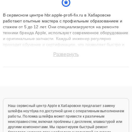
В сервисном центре hbr.apple-profi-fix.ru в Хабаровске
работают опытные мастера с профильным образованием и
стажем от 5 до 12 лет. Они специализируются на ремонте
техники бренда Apple, используют современное оборудование
и оригинальные запчасти. Каждый инженер регулярно
проходит обучение и сертификацию, что позволяет быстро и
точноdiagnostikировать поломки и восстанавливать технику с
Развернуть
сохранением гарантии до 3 лет. Наши мастера решают
сложные случаи: от замены матриц и материнских плат до
ремонта после залития и восстановления данных. Благодаря
высокой квалификации и ответственному подходу клиенты
получают быстрый, качественный ремонт и понятные
объяснения по результатам диагностики.
Наш сервисный центр Apple в Хабаровске предлагает замену
шлейфа ноутбука по доступной цене с оперативным выполнением
работы. Поломка шлейфа может привести к различным
неисправностям, включая проблемы с дисплеем, клавиатурой или
другими компонентами. Мы гарантируем быстрый ремонт