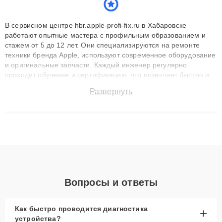
В сервисном центре hbr.apple-profi-fix.ru в Хабаровске
работают опытные мастера с профильным образованием и
стажем от 5 до 12 лет. Они специализируются на ремонте
техники бренда Apple, используют современное оборудование
и оригинальные запчасти. Каждый инженер регулярно
проходит обучение и сертификацию, что позволяет быстро и
точноdiagnostikировать поломки и восстанавливать технику с
Развернуть
сохранением гарантии до 3 лет. Наши мастера решают
сложные случаи: от замены матриц и материнских плат до
ремонта после залития и восстановления данных. Благодаря
высокой квалификации и ответственному подходу клиенты
получают быстрый, качественный ремонт и понятные
объяснения по результатам диагностики.
Вопросы и ответы
Как быстро проводится диагностика
+
устройства?