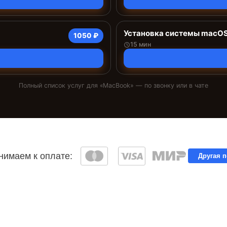
Установка системы macO
1050 ₽
15 мин
Полный список услуг для «
MacBook
» — по звонку или в чате
имаем к оплате:
Другая 