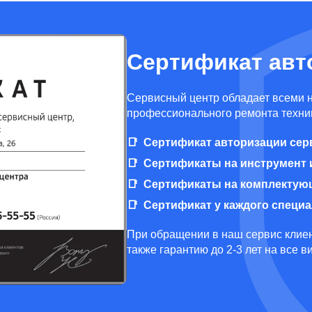
Сертификат авт
Cервисный центр обладает всеми 
профессионального ремонта техник
Сертификат авторизации сер
Сертификаты на инструмент 
Сертификаты на комплектую
Сертификат у каждого специ
При обращении в наш сервис клиен
также гарантию до 2-3 лет на все 