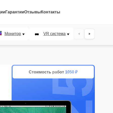
ции
Гарантии
Отзывы
Контакты
25%
Монитор
VR система
Наушники
Стоимость работ
1050 ₽