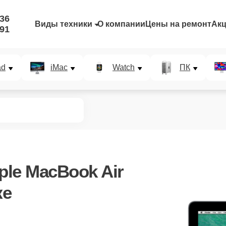
-36
Виды техники
О компании
Цены на ремонт
Ак
-91
ad
iMac
Watch
ПК
le MacBook Air
ке