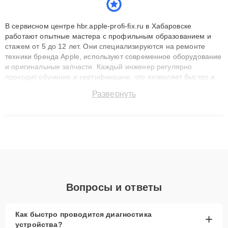
В сервисном центре hbr.apple-profi-fix.ru в Хабаровске
работают опытные мастера с профильным образованием и
стажем от 5 до 12 лет. Они специализируются на ремонте
техники бренда Apple, используют современное оборудование
и оригинальные запчасти. Каждый инженер регулярно
проходит обучение и сертификацию, что позволяет быстро и
точноdiagnostikировать поломки и восстанавливать технику с
Развернуть
сохранением гарантии до 3 лет. Наши мастера решают
сложные случаи: от замены матриц и материнских плат до
ремонта после залития и восстановления данных. Благодаря
высокой квалификации и ответственному подходу клиенты
получают быстрый, качественный ремонт и понятные
объяснения по результатам диагностики.
Вопросы и ответы
Как быстро проводится диагностика
+
устройства?