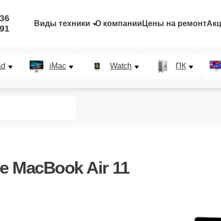
-36
Виды техники
О компании
Цены на ремонт
Ак
-91
ad
iMac
Watch
ПК
e MacBook Air 11