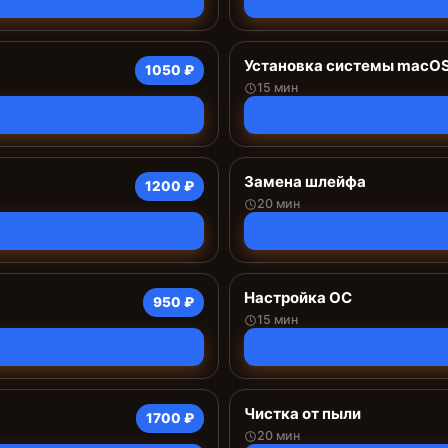
Установка системы macO
1050 ₽
15 мин
Замена шлейфа
1200 ₽
20 мин
Настройка ОС
950 ₽
15 мин
Чистка от пыли
1700 ₽
20 мин