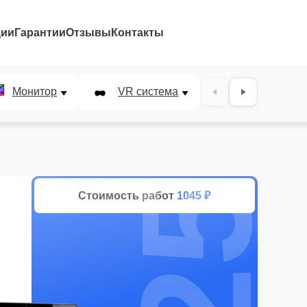
ции
Гарантии
Отзывы
Контакты
25%
Монитор
VR система
Наушники
Стоимость работ
1045 ₽