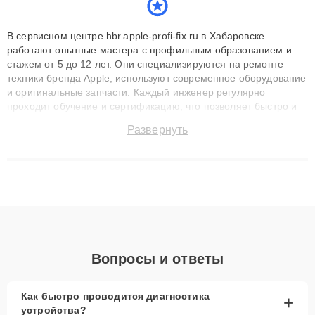
В сервисном центре hbr.apple-profi-fix.ru в Хабаровске
работают опытные мастера с профильным образованием и
стажем от 5 до 12 лет. Они специализируются на ремонте
техники бренда Apple, используют современное оборудование
и оригинальные запчасти. Каждый инженер регулярно
проходит обучение и сертификацию, что позволяет быстро и
точноdiagnostikировать поломки и восстанавливать технику с
Развернуть
сохранением гарантии до 3 лет. Наши мастера решают
сложные случаи: от замены матриц и материнских плат до
ремонта после залития и восстановления данных. Благодаря
высокой квалификации и ответственному подходу клиенты
получают быстрый, качественный ремонт и понятные
объяснения по результатам диагностики.
Вопросы и ответы
Как быстро проводится диагностика
+
устройства?