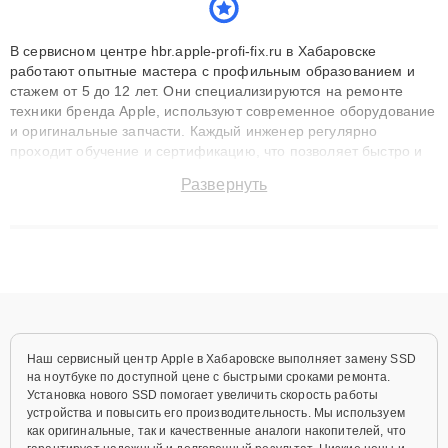
В сервисном центре hbr.apple-profi-fix.ru в Хабаровске
работают опытные мастера с профильным образованием и
стажем от 5 до 12 лет. Они специализируются на ремонте
техники бренда Apple, используют современное оборудование
и оригинальные запчасти. Каждый инженер регулярно
проходит обучение и сертификацию, что позволяет быстро и
точноdiagnostikировать поломки и восстанавливать технику с
Развернуть
сохранением гарантии до 3 лет. Наши мастера решают
сложные случаи: от замены матриц и материнских плат до
ремонта после залития и восстановления данных. Благодаря
высокой квалификации и ответственному подходу клиенты
получают быстрый, качественный ремонт и понятные
объяснения по результатам диагностики.
Наш сервисный центр Apple в Хабаровске выполняет замену SSD
на ноутбуке по доступной цене с быстрыми сроками ремонта.
Установка нового SSD помогает увеличить скорость работы
устройства и повысить его производительность. Мы используем
как оригинальные, так и качественные аналоги накопителей, что