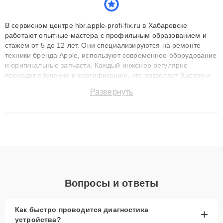
В сервисном центре hbr.apple-profi-fix.ru в Хабаровске
работают опытные мастера с профильным образованием и
стажем от 5 до 12 лет. Они специализируются на ремонте
техники бренда Apple, используют современное оборудование
и оригинальные запчасти. Каждый инженер регулярно
проходит обучение и сертификацию, что позволяет быстро и
точноdiagnostikировать поломки и восстанавливать технику с
Развернуть
сохранением гарантии до 3 лет. Наши мастера решают
сложные случаи: от замены матриц и материнских плат до
ремонта после залития и восстановления данных. Благодаря
высокой квалификации и ответственному подходу клиенты
получают быстрый, качественный ремонт и понятные
объяснения по результатам диагностики.
Вопросы и ответы
Как быстро проводится диагностика
+
устройства?