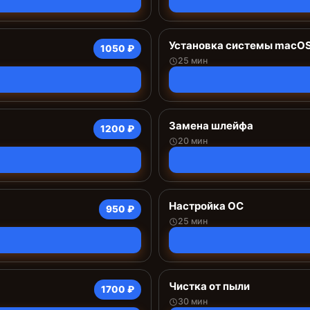
Установка системы macO
1050 ₽
25 мин
Замена шлейфа
1200 ₽
20 мин
Настройка ОС
950 ₽
25 мин
Чистка от пыли
1700 ₽
30 мин