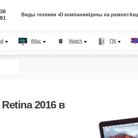
-36
Виды техники
О компании
Цены на ремонт
Ак
-91
ad
iMac
Watch
ПК
Retina 2016
в