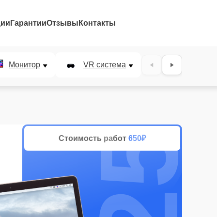
ции
Гарантии
Отзывы
Контакты
25%
Монитор
VR система
Наушники
Стоимость работ
650₽