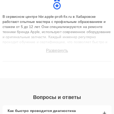
В сервисном центре hbr.apple-profi-fix.ru в Хабаровске
работают опытные мастера с профильным образованием и
стажем от 5 до 12 лет. Они специализируются на ремонте
техники бренда Apple, используют современное оборудование
и оригинальные запчасти. Каждый инженер регулярно
проходит обучение и сертификацию, что позволяет быстро и
точноdiagnostikировать поломки и восстанавливать технику с
Развернуть
сохранением гарантии до 3 лет. Наши мастера решают
сложные случаи: от замены матриц и материнских плат до
ремонта после залития и восстановления данных. Благодаря
высокой квалификации и ответственному подходу клиенты
получают быстрый, качественный ремонт и понятные
объяснения по результатам диагностики.
Вопросы и ответы
Как быстро проводится диагностика
+