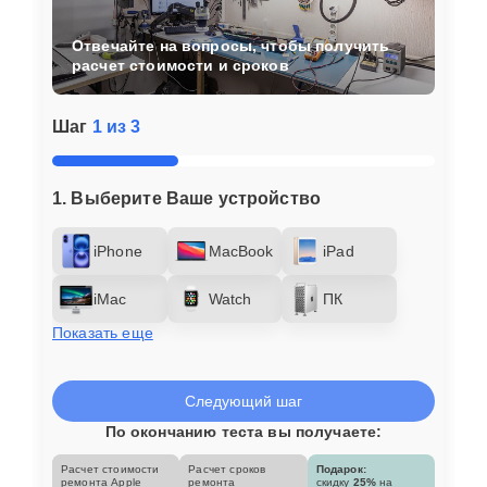
Отвечайте на вопросы, чтобы получить
расчет стоимости и сроков
Шаг
1 из 3
1. Выберите Ваше устройство
iPhone
MacBook
iPad
iMac
Watch
ПК
Показать еще
Следующий шаг
По окончанию теста вы получаете:
Расчет стоимости
Расчет сроков
Подарок:
ремонта Apple
ремонта
скидку
25%
на