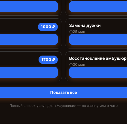
Замена дужки
1000 ₽
25 мин
Восстановление амбушюр
1700 ₽
30 мин
Показать всё
Полный список услуг для «
Наушники
» — по звонку или в чате