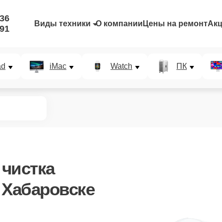
-36
Виды техники
О компании
Цены на ремонт
Ак
-91
ad
iMac
Watch
ПК
чистка
 Хабаровске