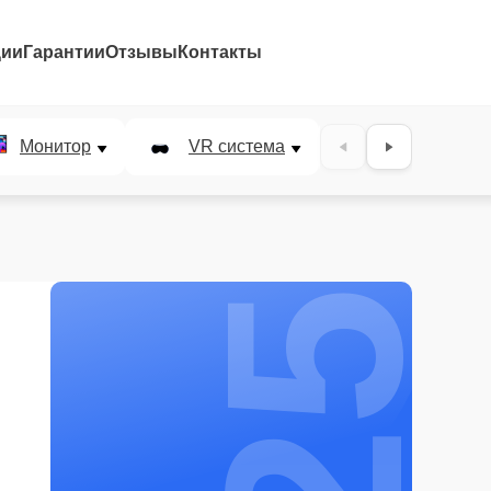
ции
Гарантии
Отзывы
Контакты
25%
Монитор
VR система
Наушники