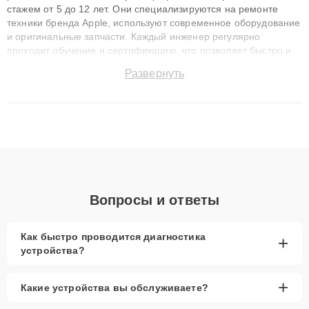
стажем от 5 до 12 лет. Они специализируются на ремонте
техники бренда Apple, используют современное оборудование
и оригинальные запчасти. Каждый инженер регулярно
проходит обучение и сертификацию, что позволяет быстро и
точноdiagnostikировать поломки и восстанавливать технику с
Развернуть
сохранением гарантии до 3 лет. Наши мастера решают
сложные случаи: от замены матриц и материнских плат до
ремонта после залития и восстановления данных. Благодаря
высокой квалификации и ответственному подходу клиенты
получают быстрый, качественный ремонт и понятные
объяснения по результатам диагностики.
Вопросы и ответы
Как быстро проводится диагностика
+
устройства?
+
Какие устройства вы обслуживаете?