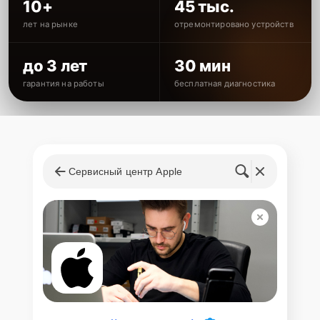
10+
45 тыс.
лет на рынке
отремонтировано устройств
до 3 лет
30 мин
гарантия на работы
бесплатная диагностика
Сервисный центр Apple