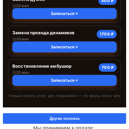
500 ₽
20 мин
Записаться
Замена провода динамиков
1700 ₽
30 мин
Записаться
Восстановление амбушюр
700 ₽
25 мин
Записаться
Полный список услуг для «
Наушники
» — по звонку или в чате
Другая поломка
Мы принимаем к оплате: