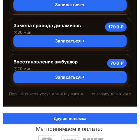
Записаться
Замена провода динамиков
1700 ₽
30 мин
Записаться
Восстановление амбушюр
700 ₽
20 мин
Записаться
Полный список услуг для «
Наушники
» — по звонку или в чате
Другая поломка
Мы принимаем к оплате: