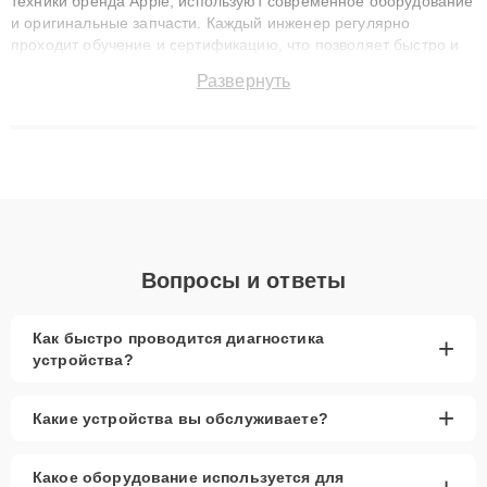
техники бренда Apple, используют современное оборудование
и оригинальные запчасти. Каждый инженер регулярно
проходит обучение и сертификацию, что позволяет быстро и
точноdiagnostikировать поломки и восстанавливать технику с
Развернуть
сохранением гарантии до 3 лет. Наши мастера решают
сложные случаи: от замены матриц и материнских плат до
ремонта после залития и восстановления данных. Благодаря
высокой квалификации и ответственному подходу клиенты
получают быстрый, качественный ремонт и понятные
объяснения по результатам диагностики.
Вопросы и ответы
Как быстро проводится диагностика
+
устройства?
+
Какие устройства вы обслуживаете?
Какое оборудование используется для