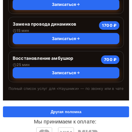
Записаться
Замена провода динамиков
1700 ₽
15 мин
Записаться
Восстановление амбушюр
700 ₽
25 мин
Записаться
Полный список услуг для «
Наушники
» — по звонку или в чате
Другая поломка
Мы принимаем к оплате: