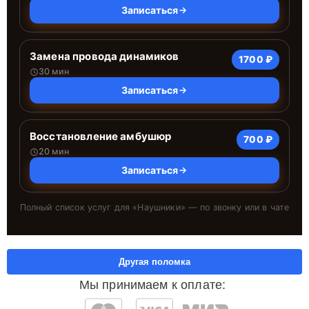
Записаться
Замена провода динамиков
1700 ₽
30 мин
Записаться
Восстановление амбушюр
700 ₽
20 мин
Записаться
Полный список услуг для «
Наушники
» — по звонку или в чате
Другая поломка
Мы принимаем к оплате: