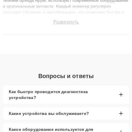
техники бренда Apple, используют современное оборудование
и оригинальные запчасти. Каждый инженер регулярно
проходит обучение и сертификацию, что позволяет быстро и
точноdiagnostikировать поломки и восстанавливать технику с
Развернуть
сохранением гарантии до 3 лет. Наши мастера решают
сложные случаи: от замены матриц и материнских плат до
ремонта после залития и восстановления данных. Благодаря
высокой квалификации и ответственному подходу клиенты
получают быстрый, качественный ремонт и понятные
объяснения по результатам диагностики.
Вопросы и ответы
Как быстро проводится диагностика
+
устройства?
+
Какие устройства вы обслуживаете?
Какое оборудование используется для