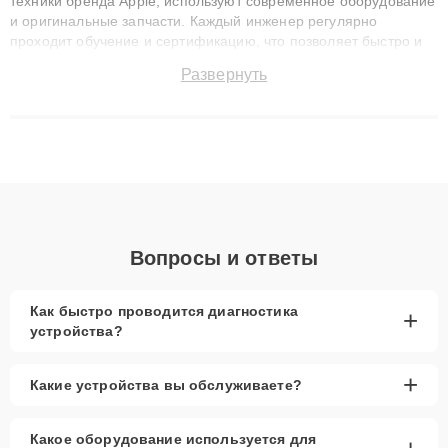
техники бренда Apple, используют современное оборудование
и оригинальные запчасти. Каждый инженер регулярно
проходит обучение и сертификацию, что позволяет быстро и
точноdiagnostikировать поломки и восстанавливать технику с
Развернуть
сохранением гарантии до 3 лет. Наши мастера решают
сложные случаи: от замены матриц и материнских плат до
ремонта после залития и восстановления данных. Благодаря
высокой квалификации и ответственному подходу клиенты
получают быстрый, качественный ремонт и понятные
объяснения по результатам диагностики.
Вопросы и ответы
Как быстро проводится диагностика
+
устройства?
+
Какие устройства вы обслуживаете?
Какое оборудование используется для