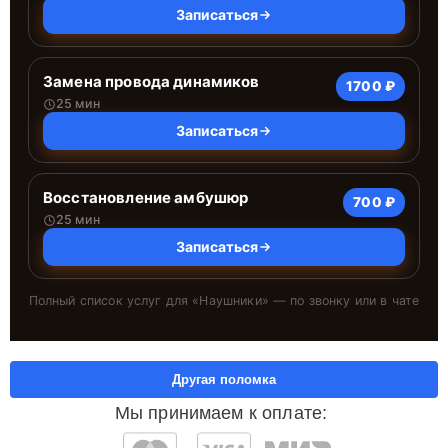
Записаться
Замена провода динамиков
1700 ₽
25 мин
Записаться
Восстановление амбушюр
700 ₽
25 мин
Записаться
Полный список услуг для «
Наушники
» — по звонку или в чате
Другая поломка
Мы принимаем к оплате: