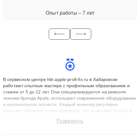
Опыт работы – 7 лет
В сервисном центре hbr.apple-profi-fix.ru в Хабаровске
работают опытные мастера с профильным образованием и
стажем от 5 до 12 лет. Они специализируются на ремонте
техники бренда Apple, используют современное оборудование
и оригинальные запчасти. Каждый инженер регулярно
проходит обучение и сертификацию, что позволяет быстро и
точноdiagnostikировать поломки и восстанавливать технику с
Развернуть
сохранением гарантии до 3 лет. Наши мастера решают
сложные случаи: от замены матриц и материнских плат до
ремонта после залития и восстановления данных. Благодаря