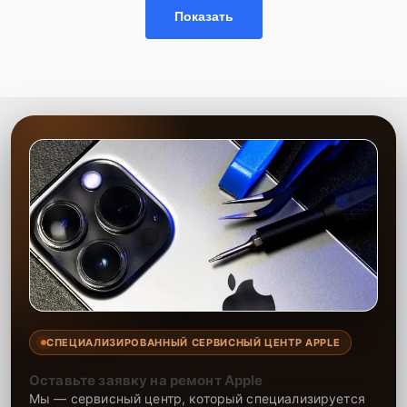
соблюдением стандартов качества.
Показать
Сервисный центр предлагает услуги по замене оперативной
памяти с учётом всех технических требований вашего устройства.
Наши специалисты оперативно выявляют неисправности и
предлагают оптимальные решения для улучшения работы
моноблока. Мы используем только проверенные комплектующие,
что гарантирует стабильность и надёжность после проведения
работ.
СПЕЦИАЛИЗИРОВАННЫЙ СЕРВИСНЫЙ ЦЕНТР APPLE
Оставьте заявку на ремонт Apple
Мы — сервисный центр, который специализируется