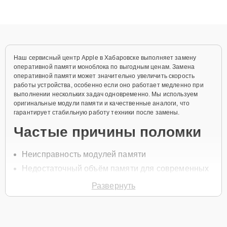
высокой квалификации и ответственному подходу клиенты
получают быстрый, качественный ремонт и понятные
объяснения по результатам диагностики.
Наш сервисный центр Apple в Хабаровске выполняет замену
оперативной памяти моноблока по выгодным ценам. Замена
оперативной памяти может значительно увеличить скорость
работы устройства, особенно если оно работает медленно при
выполнении нескольких задач одновременно. Мы используем
оригинальные модули памяти и качественные аналоги, что
гарантирует стабильную работу техники после замены.
Частые причины поломки
Неисправность модулей памяти
Недостаточный объём памяти для современных
задач
Развернуть
Перегрев модулей памяти
Проблемы с контактами слотов памяти
Сбой в работе BIOS