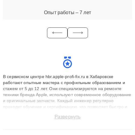
Опыт работы – 7 лет
В сервисном центре hbr.apple-profi-fix.ru в Хабаровске
работают опытные мастера с профильным образованием и
стажем от 5 до 12 лет. Они специализируются на ремонте
техники бренда Apple, используют современное оборудование
и оригинальные запчасти. Каждый инженер регулярно
проходит обучение и сертификацию, что позволяет быстро и
точноdiagnostikировать поломки и восстанавливать технику с
Развернуть
сохранением гарантии до 3 лет. Наши мастера решают
сложные случаи: от замены матриц и материнских плат до
ремонта после залития и восстановления данных. Благодаря